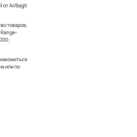
от AirBagit
во товаров,
 Range-
000;
знакомиться
а или по