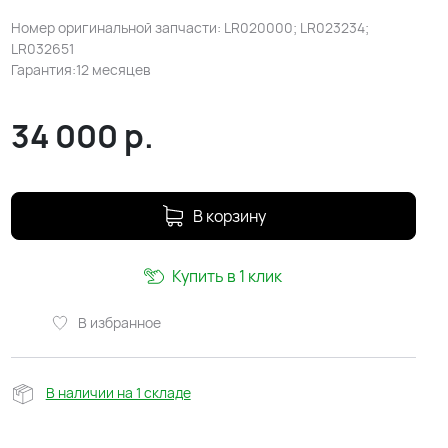
Номер оригинальной запчасти: LR020000; LR023234;
LR032651
Гарантия:12 месяцев
34 000
р.
В корзину
Купить в 1 клик
В избранное
В наличии на 1 складе