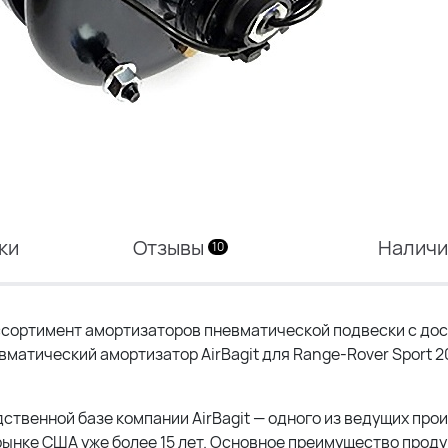
ки
Отзывы
Налич
10
сортимент амортизаторов пневматической подвески с дос
вматический амортизатор AirBagit для Range-Rover Sport 2
дственной базе компании AirBagit — одного из ведущих пр
ынке США уже более 15 лет. Основное преимущество прод