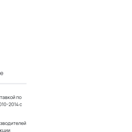
ие
тавкой по
010-2014 с
оизводителей
укции