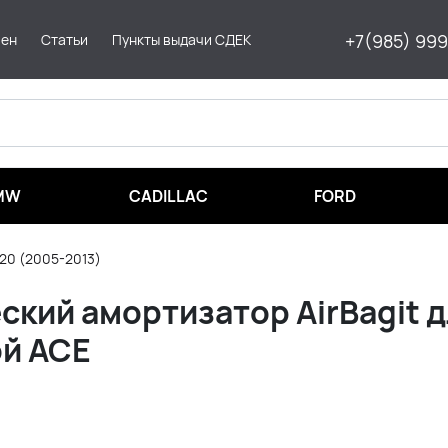
+7(985) 99
мен
Статьи
Пункты выдачи СДЕК
MW
CADILLAC
FORD
20 (2005-2013)
кий амортизатор AirBagit 
ой ACE