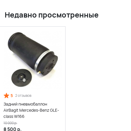
Недавно просмотренные
5
2 отзывов
Задний пневмобаллон
AirBagit Mercedes-Benz GLE-
class W166
10 000
р.
8 500
р.