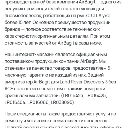
производственной базе компании AirBagit — одного из
ведущих производителей комплектующих для
пневмоподвесок, работающих на рынке США уже
более 15 лет. Основное преимущество продукции
бренда — полное соответствие технических
характеристик оригинальным деталям. При этом
стоимость запчастей от AirBagit в разы ниже.
Наш интернет-магазин является официальным
поставщиком продукции компании AirBagit. Мы
отвечаем за качество товаров, предоставляем 6-
месячную гарантию на каждый из них. Задний
амортизатор AirBagit для Land Rover Discovery 3 без
ACE полностью совместим с такими номерами
оригинальных запчастей: (LR016423; LR016425;
LR016404: LR016066; LR038095).
Наши специалисты также предоставляют услуги по
ремонту и установке пневматических подвесок.
Подробнее ознакомиться с ассортиментом, оформить