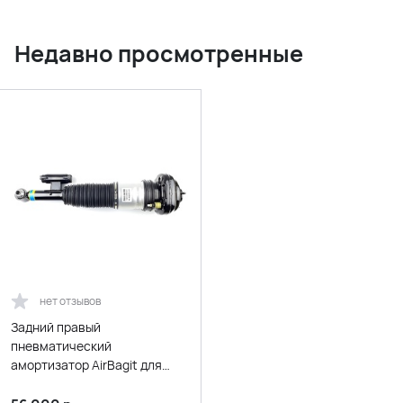
Недавно просмотренные
нет отзывов
Задний правый
пневматический
амортизатор AirBagit для
BMW 7-er G11_G12 (2015-
2020)